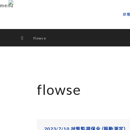
menu
状
ホーム
flowse
flowse
2023/7/10 状態監視保全（振動測定）