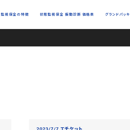
態監視保全の特徴
状態監視保全 振動診断 価格表
グランドパッ
2023/7/7 エチケット